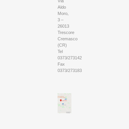
Via
Aldo
Moro,
3 –
26013
Trescore
Cremasco
(CR)
Tel
0373/273142
Fax
0373/273183