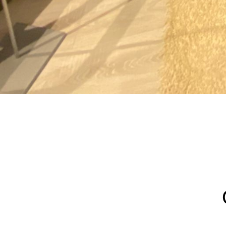
Cab
Com
scur