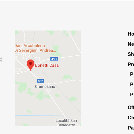
H
Ne
S
R)
Pr
P
P
P
Of
Ch
Pa