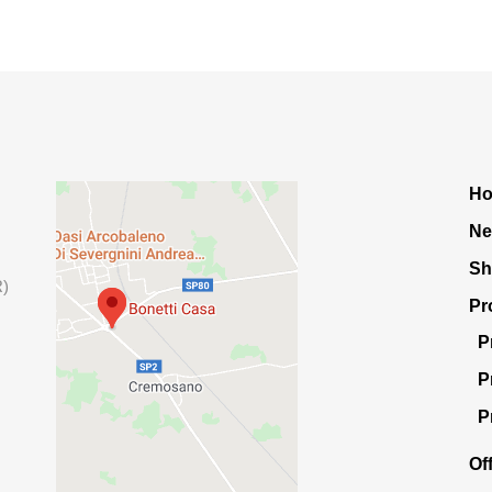
H
Ne
S
R)
Pr
P
P
P
Of