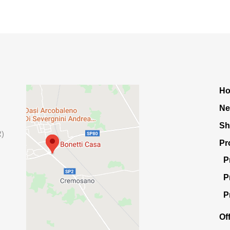
H
Ne
S
R)
Pr
P
P
P
Of