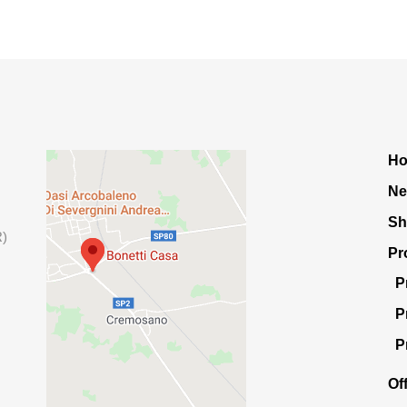
H
Ne
S
R)
Pr
P
P
P
Of