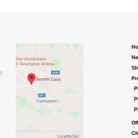
H
Ne
S
R)
Pr
P
P
P
Of
Ch