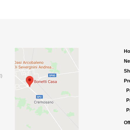
H
Ne
S
R)
Pr
P
P
P
Of