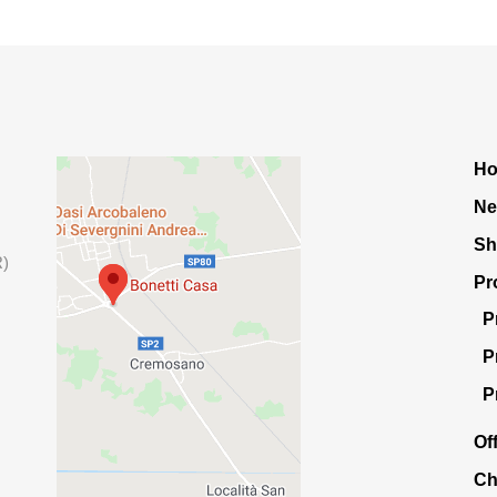
H
Ne
S
R)
Pr
P
P
P
Of
Ch