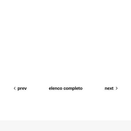
SC.40% €
729,00
Prezzi esclusi di IVA /
CONSEGNA /
INSTALLAZIONE
prev
elenco completo
next