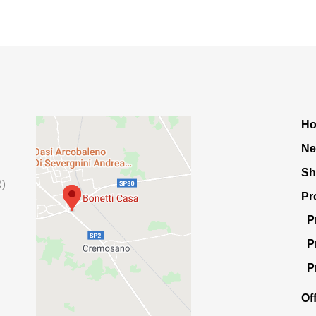
H
Ne
S
R)
Pr
P
P
P
Of