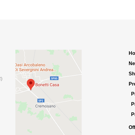
H
Ne
S
R)
Pr
P
P
P
Of