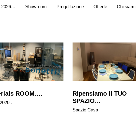
 2026…
Showroom
Progettazione
Offerte
Chi siam
erials ROOM….
Ripensiamo il TUO
SPAZIO…
2020..
Spazio Casa