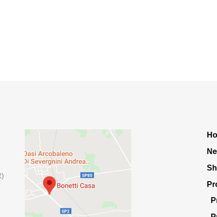
H
Ne
S
R)
Pr
P
P