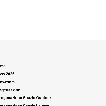
ome
ws 2026…
howroom
ogettazione
rogettazione Spazio Outdoor
rogettazione Spazio Lavoro