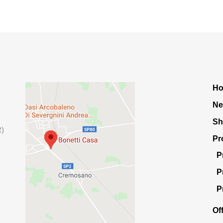
H
Ne
S
R)
Pr
P
P
P
Of