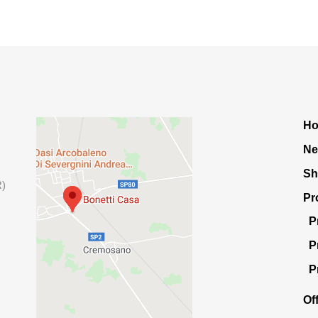
H
Ne
S
R)
Pr
P
P
P
Of