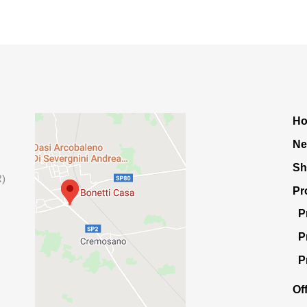
H
Ne
S
R)
Pr
P
P
P
Of