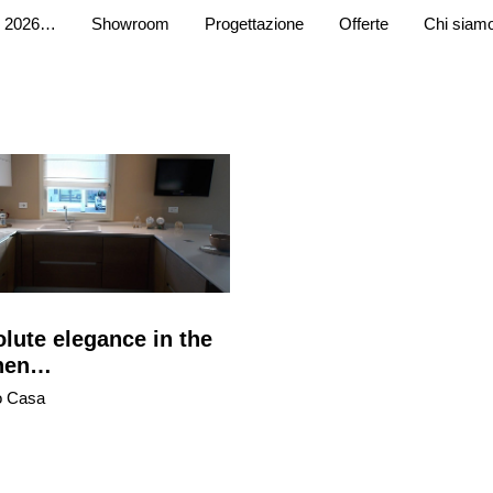
 2026…
Showroom
Progettazione
Offerte
Chi siam
lute elegance in the
chen…
o Casa