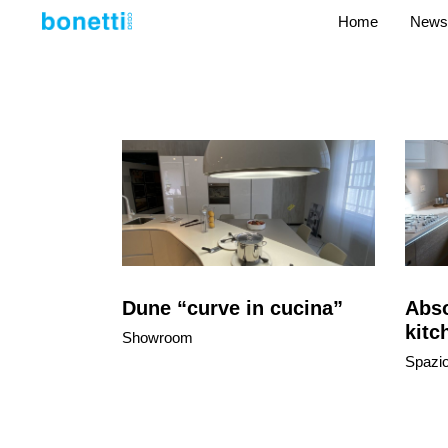
Home
News
Dune “curve in cucina”
Abso
kit
Showroom
Spazi