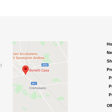
H
Ne
S
R)
Pr
P
P
P
Of