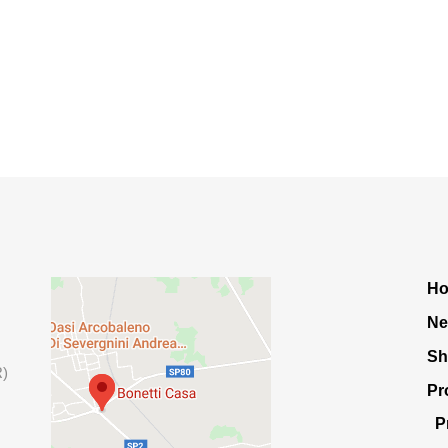
H
Ne
S
R)
Pr
P