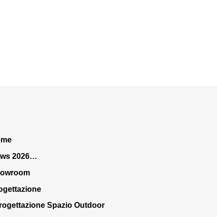
ome
ws 2026…
howroom
ogettazione
rogettazione Spazio Outdoor